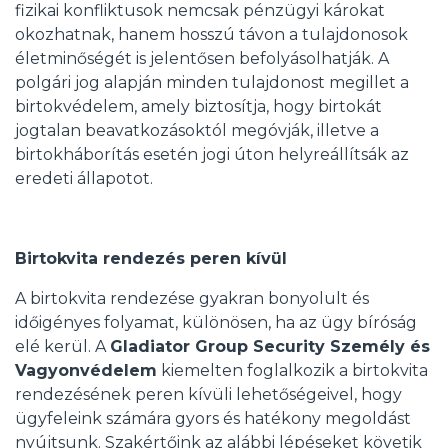
fizikai konfliktusok nemcsak pénzügyi károkat
okozhatnak, hanem hosszú távon a tulajdonosok
életminőségét is jelentősen befolyásolhatják. A
polgári jog alapján minden tulajdonost megillet a
birtokvédelem, amely biztosítja, hogy birtokát
jogtalan beavatkozásoktól megóvják, illetve a
birtokháborítás esetén jogi úton helyreállítsák az
eredeti állapotot.
Birtokvita rendezés peren kívül
A birtokvita rendezése gyakran bonyolult és
időigényes folyamat, különösen, ha az ügy bíróság
elé kerül. A
Gladiator Group Security Személy és
Vagyonvédelem
kiemelten foglalkozik a birtokvita
rendezésének peren kívüli lehetőségeivel, hogy
ügyfeleink számára gyors és hatékony megoldást
nyújtsunk. Szakértőink az alábbi lépéseket követik