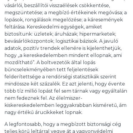
vásárlói, beszállítói visszaélések csökkentése,
megszüntetése; a megbízó értékeinek megóvása; a
lopások, rongálások megelőzése; a káresemények
feltárása. Kereskedelmi egységek, amiket
biztosítunk: üzletek; áruházak; hipermarketek;
bevásárlóközpontok; logisztikai bázisok. A javuló
adatok, pozitív trendek ellenére is kijelenthetjük,
hogy „a kereskedelemben mindent ellopnak, ami
mozdítható”. A boltvezetők által lopás
bűncselekményében tett feljelentések
felderítettsége a rendőrségi statisztikák szerint
mindössze két százalék. Ez azt jelenti, hogy évente
több tíz millió lopást fel sem tárnak vagy egyáltalán
nem fedeznek fel. Az élelmiszer-
kiskereskedelemben leggyakrabban kisméretű, ám
nagy értékű árucikkeket lopnak.
A legfontosabb, hogy a megbízott biztonsági cég
teljes körű leltárral vegye át a vagyonvédelmi