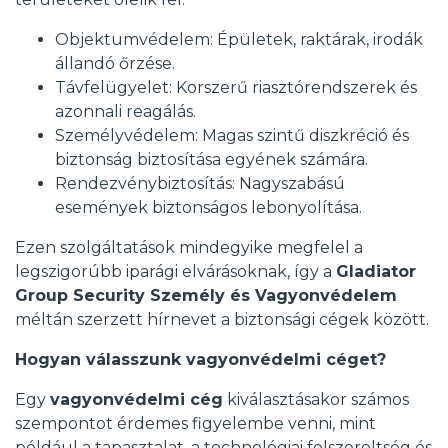
Objektumvédelem: Épületek, raktárak, irodák
állandó őrzése.
Távfelügyelet: Korszerű riasztórendszerek és
azonnali reagálás.
Személyvédelem: Magas szintű diszkréció és
biztonság biztosítása egyének számára.
Rendezvénybiztosítás: Nagyszabású
események biztonságos lebonyolítása.
Ezen szolgáltatások mindegyike megfelel a
legszigorúbb iparági elvárásoknak, így a
Gladiator
Group Security Személy és Vagyonvédelem
méltán szerzett hírnevet a biztonsági cégek között.
Hogyan válasszunk vagyonvédelmi céget?
Egy
vagyonvédelmi cég
kiválasztásakor számos
szempontot érdemes figyelembe venni, mint
például a tapasztalat, a technológiai felszereltség és