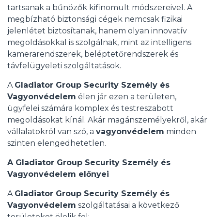
tartsanak a bűnözők kifinomult módszereivel. A
megbízható biztonsági cégek nemcsak fizikai
jelenlétet biztosítanak, hanem olyan innovatív
megoldásokkal is szolgálnak, mint az intelligens
kamerarendszerek, beléptetőrendszerek és
távfelügyeleti szolgáltatások.
A
Gladiator Group Security Személy és
Vagyonvédelem
élen jár ezen a területen,
ügyfelei számára komplex és testreszabott
megoldásokat kínál. Akár magánszemélyekről, akár
vállalatokról van szó, a
vagyonvédelem
minden
szinten elengedhetetlen.
A Gladiator Group Security Személy és
Vagyonvédelem előnyei
A
Gladiator Group Security Személy és
Vagyonvédelem
szolgáltatásai a következő
területeket ölelik fel: