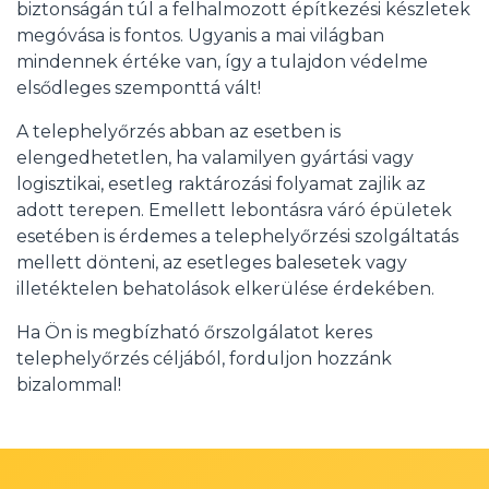
biztonságán túl a felhalmozott építkezési készletek
megóvása is fontos. Ugyanis a mai világban
mindennek értéke van, így a tulajdon védelme
elsődleges szemponttá vált!
A telephelyőrzés abban az esetben is
elengedhetetlen, ha valamilyen gyártási vagy
logisztikai, esetleg raktározási folyamat zajlik az
adott terepen. Emellett lebontásra váró épületek
esetében is érdemes a telephelyőrzési szolgáltatás
mellett dönteni, az esetleges balesetek vagy
illetéktelen behatolások elkerülése érdekében.
Ha Ön is megbízható őrszolgálatot keres
telephelyőrzés céljából, forduljon hozzánk
bizalommal!