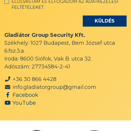
ELOLVASTAM ÉS ELFOGADOM AZ
ADATKEZELÉSI
FELTÉTELEKET
.
Gladiátor Group Security Kft.
Székhely: 1027 Budapest, Bem József utca
6.fsz.3.a.
Iroda: 8600 Siófok, Vak B. utca 32.
Adószám: 27734584-2-41
+36 30 866 4428
info.gladiatorgroup@gmail.com
Facebook
YouTube