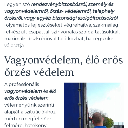
Legyen szó
rendezvénybiztosításról, személy és
vagyonvédelemről, őrzés- védelemről, telephely
őrzésről, vagy egyéb biztonsági szolgáltatásokról
folyamatos fejlesztéseket végrehajtva, szakmailag
felkészült csapattal, színvonalas szolgáltatásokkal,
maximális diszkrécióval találkozhat, ha cégünket
választja.
Vagyonvédelem, élő erős
őrzés védelem
A professionális
vagyonvédelem
és
élő
erős őrzés védelem
véleményünk szerinti
alapját a szituációkhoz
mérten megfelelően
felmérő, hatékony