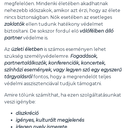
megfelelően. Mindenki életében akadhatnak
nehezebb időszakok, amikor azt érzi, hogy az élete
nincs biztonságban. Nők esetében az esetleges
zaklatók
ellen tudunk hatékony védelmet
biztosítani. De sokszor fordul elő
válófélben álló
partner
védelme is.
Az
üzleti életben
is számos eseményen lehet
szükség személyvédelemre.
Fogadások,
partnertalálkozók, konferenciák, koncertek,
színházi események, vagy legyen szó egy egyszerű
tárgyalásról
fontos, hogy a megrendelőt teljes
védelmi asszisztenciával tudjuk támogatni.
Amire tőlünk számíthat, ha ezen szolgáltatásunkat
veszi igénybe:
diszkréció
igényes, kulturált megjelenés
idegen nyelv ismerete