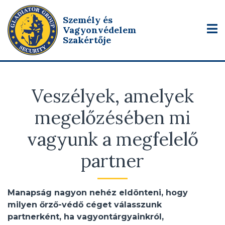
Személy és
Vagyonvédelem
Szakértője
Veszélyek, amelyek
megelőzésében mi
vagyunk a megfelelő
partner
Manapság nagyon nehéz eldönteni, hogy
milyen őrző-védő céget válasszunk
partnerként, ha vagyontárgyainkról,