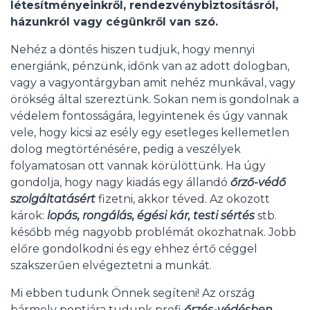
létesítményeinkről, rendezvénybiztosításról,
házunkról vagy cégünkről van szó.
Nehéz a döntés hiszen tudjuk, hogy mennyi
energiánk, pénzünk, időnk van az adott dologban,
vagy a vagyontárgyban amit nehéz munkával, vagy
örökség által szereztünk. Sokan nem is gondolnak a
védelem fontosságára, legyintenek és úgy vannak
vele, hogy kicsi az esély egy esetleges kellemetlen
dolog megtörténésére, pedig a veszélyek
folyamatosan ott vannak körülöttünk. Ha úgy
gondolja, hogy nagy kiadás egy állandó
őrző-védő
szolgáltatásért
fizetni, akkor téved. Az okozott
károk:
lopás, rongálás, égési kár, testi sértés
stb.
később még nagyobb problémát okozhatnak. Jobb
előre gondolkodni és egy ehhez értő céggel
szakszerűen elvégeztetni a munkát.
Mi ebben tudunk Önnek segíteni! Az ország
bármely pontjára tudunk profi
őrzés-védésben